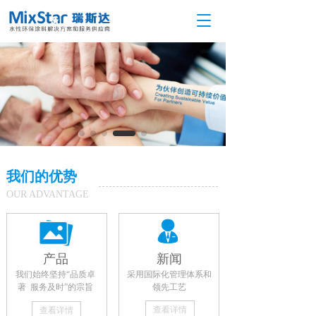
T
o
g
g
l
e
n
a
v
i
g
我们的优势
a
t
OUR ADVANTAGE
i
o
n
产品
新闻
我们始终坚持“品质卓
采用国际化管理体系和
著  服务及时”的宗旨
领先工艺
查看详情
查看详情